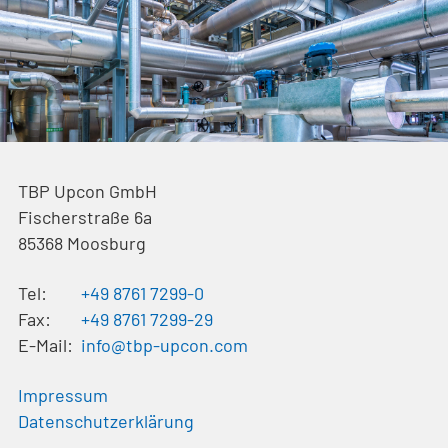
TBP Upcon GmbH
Fischerstraße 6a
85368
Moosburg
Tel:
+49 8761 7299-0
Fax:
+49 8761 7299-29
E-Mail:
info@tbp-upcon.com
Impressum
Datenschutzerklärung